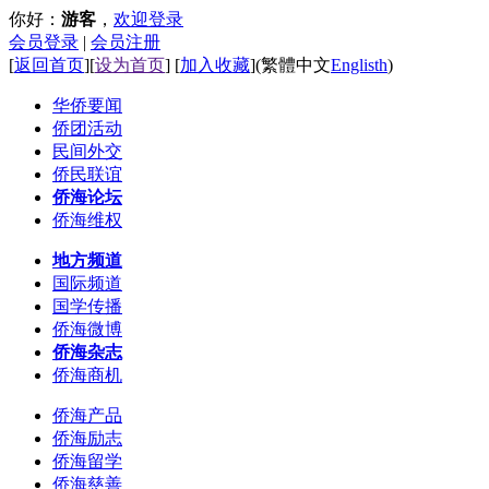
你好：
游客
，
欢迎登录
会员登录
|
会员注册
[
返回首页
][
设为首页
] [
加入收藏
]
(
繁體中文
Englisth
)
华侨要闻
侨团活动
民间外交
侨民联谊
侨海论坛
侨海维权
地方频道
国际频道
国学传播
侨海微博
侨海杂志
侨海商机
侨海产品
侨海励志
侨海留学
侨海慈善