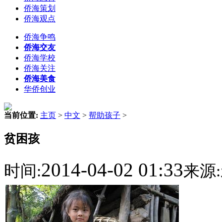
侨海策划
侨海观点
侨海争鸣
侨海交友
侨海学校
侨海关注
侨海美食
华侨创业
当前位置:
主页
>
中文
>
帮助孩子
>
贫困孩
2014-04-02 01:33
时间:
来源: