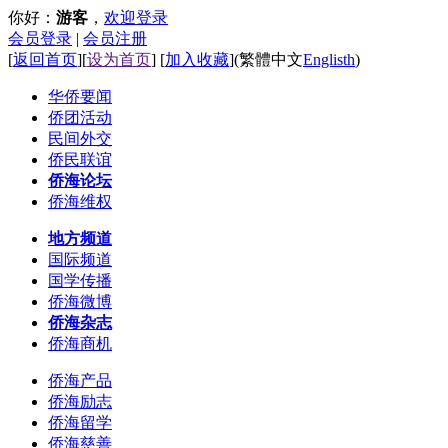
你好：
游客
，
欢迎登录
会员登录
|
会员注册
[
返回首页
][
设为首页
] [
加入收藏
]
(
繁體中文
Englisth
)
华侨要闻
侨团活动
民间外交
侨民联谊
侨海论坛
侨海维权
地方频道
国际频道
国学传播
侨海微博
侨海杂志
侨海商机
侨海产品
侨海励志
侨海留学
侨海慈善