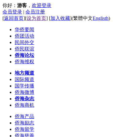
你好：
游客
，
欢迎登录
会员登录
|
会员注册
[
返回首页
][
设为首页
] [
加入收藏
]
(
繁體中文
Englisth
)
华侨要闻
侨团活动
民间外交
侨民联谊
侨海论坛
侨海维权
地方频道
国际频道
国学传播
侨海微博
侨海杂志
侨海商机
侨海产品
侨海励志
侨海留学
侨海慈善