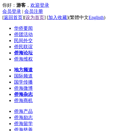
你好：
游客
，
欢迎登录
会员登录
|
会员注册
[
返回首页
][
设为首页
] [
加入收藏
]
(
繁體中文
Englisth
)
华侨要闻
侨团活动
民间外交
侨民联谊
侨海论坛
侨海维权
地方频道
国际频道
国学传播
侨海微博
侨海杂志
侨海商机
侨海产品
侨海励志
侨海留学
侨海慈善