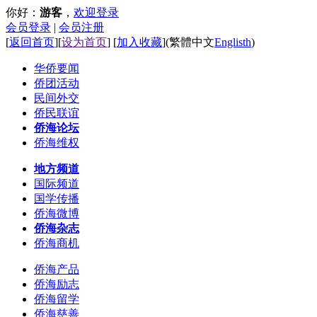
你好：
游客
，
欢迎登录
会员登录
|
会员注册
[
返回首页
][
设为首页
] [
加入收藏
]
(
繁體中文
Englisth
)
华侨要闻
侨团活动
民间外交
侨民联谊
侨海论坛
侨海维权
地方频道
国际频道
国学传播
侨海微博
侨海杂志
侨海商机
侨海产品
侨海励志
侨海留学
侨海慈善