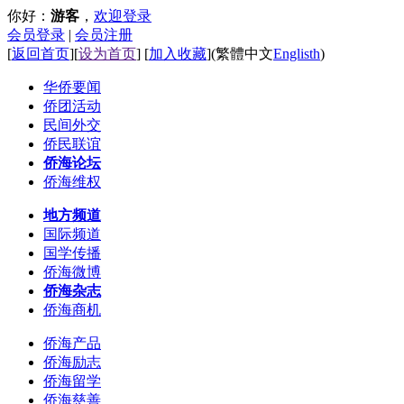
你好：
游客
，
欢迎登录
会员登录
|
会员注册
[
返回首页
][
设为首页
] [
加入收藏
]
(
繁體中文
Englisth
)
华侨要闻
侨团活动
民间外交
侨民联谊
侨海论坛
侨海维权
地方频道
国际频道
国学传播
侨海微博
侨海杂志
侨海商机
侨海产品
侨海励志
侨海留学
侨海慈善