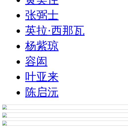
张弼士
英拉·西那瓦
杨紫琼
容闳
叶亚来
陈启沅