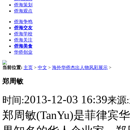
侨海策划
侨海观点
侨海争鸣
侨海交友
侨海学校
侨海关注
侨海美食
华侨创业
当前位置:
主页
>
中文
>
海外华侨杰出人物风彩展示
>
郑周敏
2013-12-03 16:39
时间:
来源:
郑周敏(TanYu)是菲律