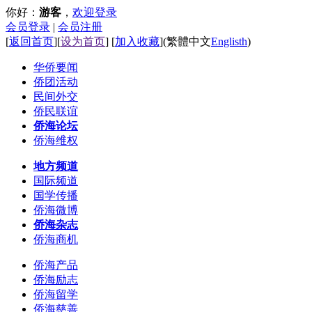
你好：
游客
，
欢迎登录
会员登录
|
会员注册
[
返回首页
][
设为首页
] [
加入收藏
]
(
繁體中文
Englisth
)
华侨要闻
侨团活动
民间外交
侨民联谊
侨海论坛
侨海维权
地方频道
国际频道
国学传播
侨海微博
侨海杂志
侨海商机
侨海产品
侨海励志
侨海留学
侨海慈善