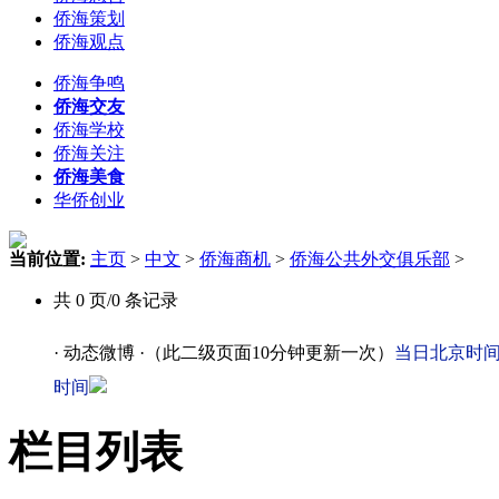
侨海策划
侨海观点
侨海争鸣
侨海交友
侨海学校
侨海关注
侨海美食
华侨创业
当前位置:
主页
>
中文
>
侨海商机
>
侨海公共外交俱乐部
>
共 0 页/0 条记录
· 动态微博 ·
（此二级页面10分钟更新一次）
当日北京时间
时间
栏目列表