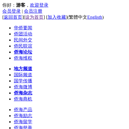
你好：
游客
，
欢迎登录
会员登录
|
会员注册
[
返回首页
][
设为首页
] [
加入收藏
]
(
繁體中文
Englisth
)
华侨要闻
侨团活动
民间外交
侨民联谊
侨海论坛
侨海维权
地方频道
国际频道
国学传播
侨海微博
侨海杂志
侨海商机
侨海产品
侨海励志
侨海留学
侨海慈善